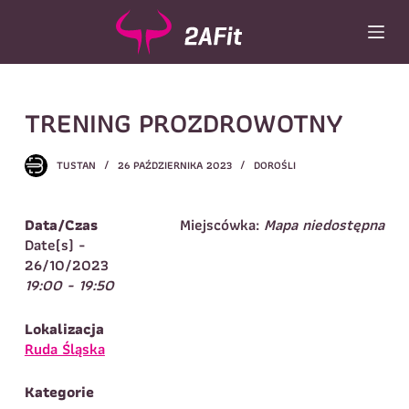
P
r
z
e
Wybór turnusu
*
j
TRENING PROZDROWOTNY
d
Wybierz zajęcia
*
ź
d
Dane rodzica
TUSTAN
26 PAŹDZIERNIKA 2023
DOROŚLI
o
t
Dane
Imię
*
Nazwisko
*
r
Data/Czas
Miejscówka:
Mapa niedostępna
e
Date(s) -
Imię
*
ś
26/10/2023
c
19:00 - 19:50
Telefon do
E-mail
*
i
kontaktu
*
Nazwisko
*
Lokalizacja
Ruda Śląska
Dane dziecka
Kategorie
Telefon do kontaktu
*