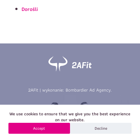
Imię
*
Nazwisko
*
Dorośli
E-mail
Data urodzenia
Rozmiar
*
koszulki
Treść wiadomości
Treść wiadomości
2AFit | wykonanie:
Bombardier Ad Agency
.
Zapisz się
We use cookies to ensure that we give you the best experience
Zapisz się
on our website.
Accept
Decline