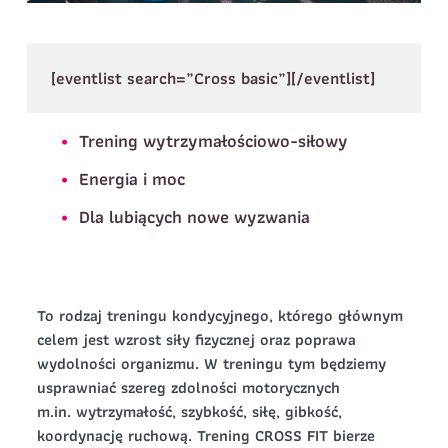
Imię
*
Telefon do
E-mail
*
[eventlist search=”Cross basic”][/eventlist]
kontaktu
*
Nazwisko
*
Trening wytrzymałościowo-siłowy
Dane dziecka
Energia i moc
Telefon do kontaktu
*
Dla lubiących nowe wyzwania
Imię
*
Nazwisko
*
E-mail
Data urodzenia
Rozmiar
To rodzaj treningu kondycyjnego, którego głównym
*
koszulki
celem jest wzrost siły fizycznej oraz poprawa
Treść wiadomości
wydolności organizmu. W treningu tym będziemy
usprawniać szereg zdolności motorycznych
Treść wiadomości
m.in. wytrzymałość, szybkość, siłę, gibkość,
koordynację ruchową. Trening CROSS FIT bierze