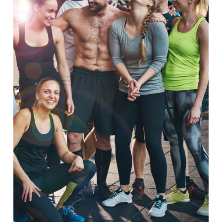
Wybór turnusu
*
Wybierz zajęcia
*
Dane rodzica
Dane
Imię
*
Nazwisko
*