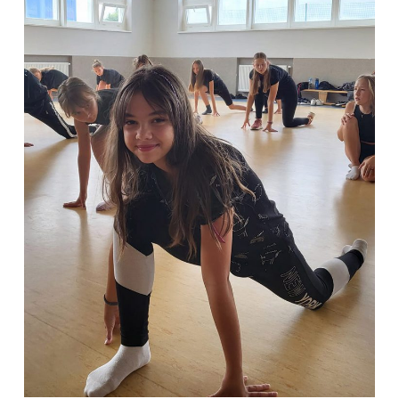
Wybór turnusu
*
Wybierz zajęcia
*
Dane rodzica
Dane
Imię
*
Nazwisko
*
Imię
*