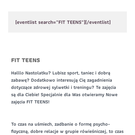
Telefon do
E-mail
*
kontaktu
*
Nazwisko
*
[eventlist search=”FIT TEENS”][/eventlist]
Dane dziecka
Telefon do kontaktu
*
Imię
*
Nazwisko
*
FIT TEENS
E-mail
Data urodzenia
Rozmiar
Halllo Nastolatku? Lubisz sport, taniec i dobrą
*
koszulki
zabawę? Dodatkowo interesują Cię zagadnienia
dotyczące zdrowej sylwetki i treningu? Te zajęcia
Treść wiadomości
są dla Ciebie! Specjalnie dla Was otwieramy Nowe
zajęcia FIT TEENS!
Treść wiadomości
To czas na uśmiech, zadbanie o formę psycho-
fizyczną, dobre relacje w grupie rówieśniczej, to czas