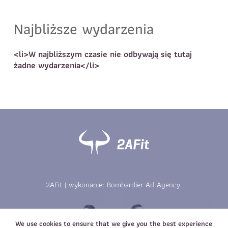
Dane dziecka
Telefon do kontaktu
*
Najbliższe wydarzenia
Imię
*
Nazwisko
*
<li>W najbliższym czasie nie odbywają się tutaj
E-mail
żadne wydarzenia</li>
Data urodzenia
Rozmiar
*
koszulki
Treść wiadomości
Treść wiadomości
2AFit | wykonanie:
Bombardier Ad Agency
.
Zapisz się
Zapisz się
We use cookies to ensure that we give you the best experience