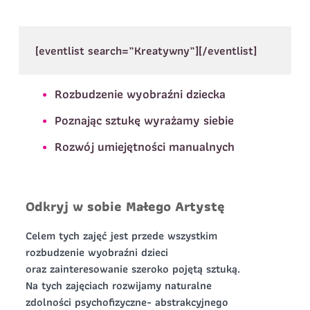
Nazwisko
*
[eventlist search=”Kreatywny”][/eventlist]
Dane dziecka
Telefon do kontaktu
*
Imię
*
Nazwisko
*
Rozbudzenie wyobraźni dziecka
Poznając sztukę wyrażamy siebie
E-mail
Rozwój umiejętności manualnych
Data urodzenia
Rozmiar
*
koszulki
Treść wiadomości
Odkryj w sobie Małego Artystę
Treść wiadomości
Celem tych zajęć jest przede wszystkim
rozbudzenie wyobraźni dzieci
oraz zainteresowanie szeroko pojętą sztuką.
Na tych zajęciach rozwijamy naturalne
zdolności psychofizyczne- abstrakcyjnego
Zapisz się