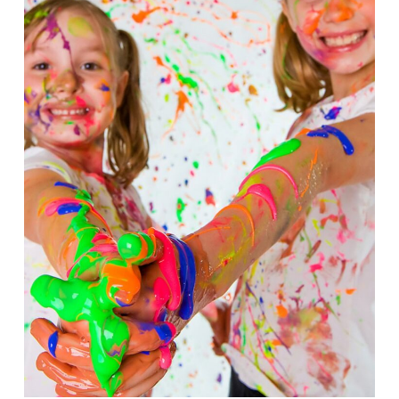
Wybór turnusu
*
Wybierz zajęcia
*
Dane rodzica
Dane
Imię
*
Nazwisko
*
Imię
*
Telefon do
E-mail
*
kontaktu
*