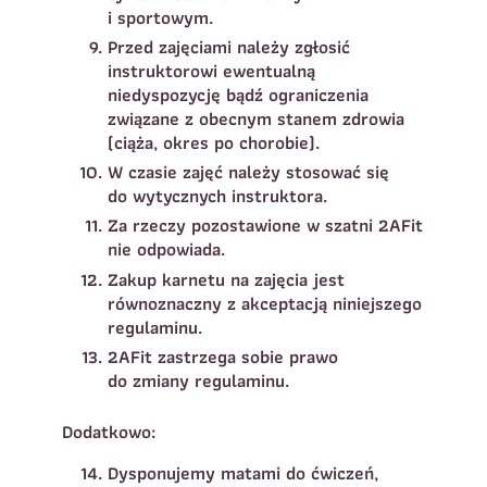
i sportowym.
Telefon do kontaktu
*
Imię
*
Nazwisko
*
Przed zajęciami należy zgłosić
instruktorowi ewentualną
niedyspozycję bądź ograniczenia
E-mail
związane z obecnym stanem zdrowia
Data urodzenia
Rozmiar
(ciąża, okres po chorobie).
*
koszulki
W czasie zajęć należy stosować się
do wytycznych instruktora.
Treść wiadomości
Za rzeczy pozostawione w szatni 2AFit
Treść wiadomości
nie odpowiada.
Zakup karnetu na zajęcia jest
równoznaczny z akceptacją niniejszego
regulaminu.
2AFit zastrzega sobie prawo
do zmiany regulaminu.
Zapisz się
Dodatkowo:
Zapisz się
Dysponujemy matami do ćwiczeń,