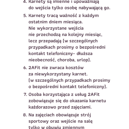
Karnety są imienne i upoważniają
do wejścia tylko osobę nabywającą go.
Karnety tracą ważność z każdym
ostatnim dniem miesiąca.
Nie wykorzystane wejścia
nie przechodzą na kolejny miesiąc,
Wybór turnusu
*
lecz przepadają (w szczególnych
przypadkach prosimy o bezpośredni
Wybierz zajęcia
*
kontakt telefoniczny- dłuższa
Dane rodzica
nieobecność, choroba, urlop).
2AFit nie zwraca kosztów
Dane
Imię
*
Nazwisko
*
za niewykorzystany karnet.
(w szczególnych przypadkach prosimy
o bezpośredni kontakt telefoniczny).
Imię
*
Osoba korzystająca z usług 2AFit
Telefon do
E-mail
*
zobowiązuje się do okazania karnetu
kontaktu
*
każdorazowo przed zajęciami.
Nazwisko
*
Na zajęciach obowiązuje strój
sportowy oraz wejście na salę
Dane dziecka
tylko w obuwiu zmiennym