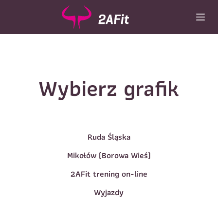
P
r
z
e
j
d
ź
Wybierz grafik
d
o
t
r
e
Ruda Śląska
ś
c
Mikołów (Borowa Wieś)
i
2AFit trening on-line
Wyjazdy