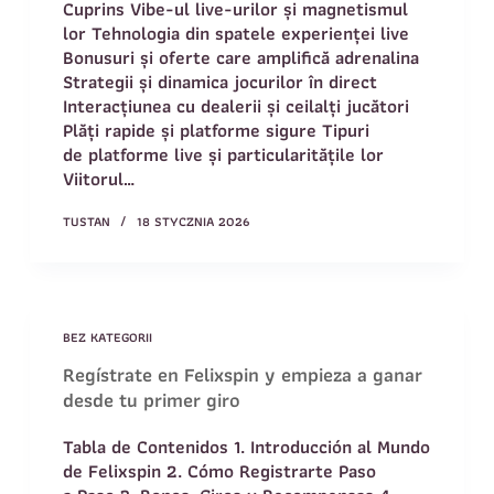
Cuprins Vibe-ul live-urilor și magnetismul
lor Tehnologia din spatele experienței live
Dane
Imię
*
Nazwisko
*
Bonusuri și oferte care amplifică adrenalina
Strategii și dinamica jocurilor în direct
Imię
*
Interacțiunea cu dealerii și ceilalți jucători
Plăți rapide și platforme sigure Tipuri
Telefon do
E-mail
*
kontaktu
*
de platforme live și particularitățile lor
Viitorul…
Nazwisko
*
TUSTAN
18 STYCZNIA 2026
Dane dziecka
Telefon do kontaktu
*
Imię
*
Nazwisko
*
BEZ KATEGORII
E-mail
Regístrate en Felixspin y empieza a ganar
Data urodzenia
Rozmiar
desde tu primer giro
*
koszulki
Tabla de Contenidos 1. Introducción al Mundo
Treść wiadomości
de Felixspin 2. Cómo Registrarte Paso