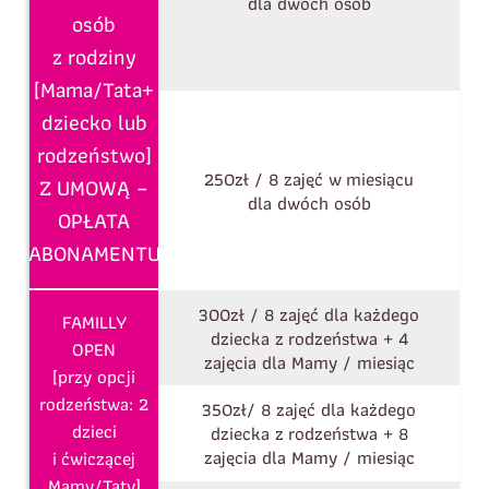
dla dwóch osób
osób
z rodziny
[Mama/Tata+
dziecko lub
rodzeństwo]
250zł / 8 zajęć w miesiącu
Z UMOWĄ –
dla dwóch osób
OPŁATA
ABONAMENTU
300zł / 8 zajęć dla każdego
FAMILLY
dziecka z rodzeństwa + 4
OPEN
zajęcia dla Mamy / miesiąc
[przy opcji
rodzeństwa: 2
350zł/ 8 zajęć dla każdego
dzieci
dziecka z rodzeństwa + 8
zajęcia dla Mamy / miesiąc
i ćwiczącej
Mamy/Taty]