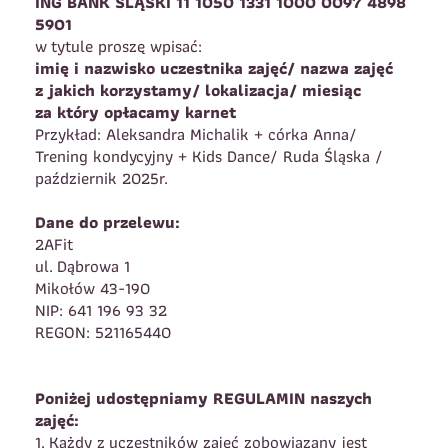
ING BANK ŚLĄSKI 11 1050 1331 1000 0097 4898
5901
Dane dziecka
w tytule proszę wpisać:
Telefon do kontaktu
*
imię i nazwisko uczestnika zajęć/ nazwa zajęć
Imię
*
Nazwisko
*
z jakich korzystamy/ lokalizacja/ miesiąc
za który opłacamy karnet
Przykład: Aleksandra Michalik + córka Anna/
E-mail
Trening kondycyjny + Kids Dance/ Ruda Śląska /
Data urodzenia
Rozmiar
październik 2025r.
*
koszulki
Dane do przelewu:
Treść wiadomości
2AFit
ul. Dąbrowa 1
Treść wiadomości
Mikołów 43-190
NIP: 641 196 93 32
REGON: 521165440
Poniżej udostępniamy REGULAMIN naszych
Zapisz się
zajęć:
1. Każdy z uczestników zajęć zobowiązany jest
Zapisz się