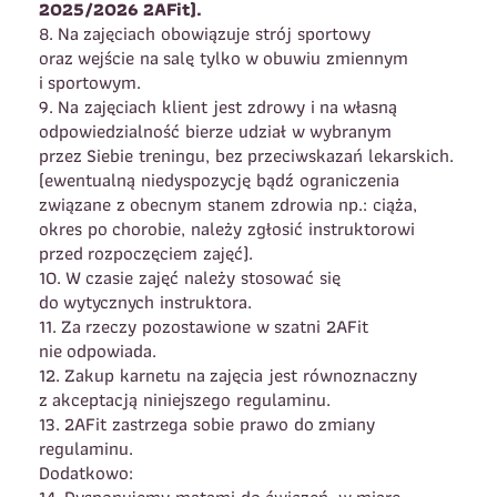
2025/2026 2AFit).
8. Na zajęciach obowiązuje strój sportowy
oraz wejście na salę tylko w obuwiu zmiennym
i sportowym.
9. Na zajęciach klient jest zdrowy i na własną
odpowiedzialność bierze udział w wybranym
przez Siebie treningu, bez przeciwskazań lekarskich.
(ewentualną niedyspozycję bądź ograniczenia
związane z obecnym stanem zdrowia np.: ciąża,
okres po chorobie, należy zgłosić instruktorowi
przed rozpoczęciem zajęć).
10. W czasie zajęć należy stosować się
do wytycznych instruktora.
11. Za rzeczy pozostawione w szatni 2AFit
nie odpowiada.
12. Zakup karnetu na zajęcia jest równoznaczny
z akceptacją niniejszego regulaminu.
13. 2AFit zastrzega sobie prawo do zmiany
regulaminu.
Dodatkowo:
14. Dysponujemy matami do ćwiczeń, w miarę