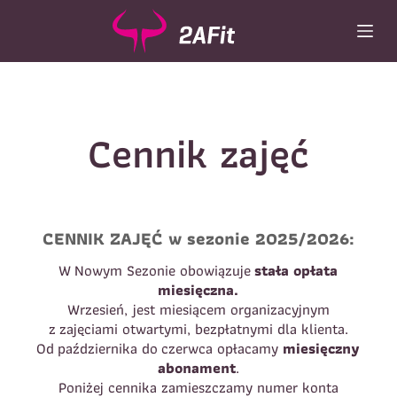
P
r
z
e
j
d
Cennik zajęć
ź
d
o
t
r
e
CENNIK ZAJĘĆ w sezonie 2025/2026:
ś
W Nowym Sezonie obowiązuje
stała opłata
c
miesięczna.
i
Wrzesień, jest miesiącem organizacyjnym
z zajęciami otwartymi, bezpłatnymi dla klienta.
Od października do czerwca opłacamy
miesięczny
abonament
.
Poniżej cennika zamieszczamy numer konta