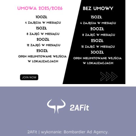
2AFit | wykonanie:
Bombardier Ad Agency
.