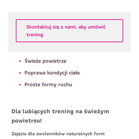
Telefon do
E-mail
*
kontaktu
*
Nazwisko
*
Skontaktuj się z nami, aby umówić
trening
Dane dziecka
Telefon do kontaktu
*
Imię
*
Nazwisko
*
Świeże powietrze
Poprawa kondycji ciała
E-mail
Data urodzenia
Rozmiar
Proste formy ruchu
*
koszulki
Treść wiadomości
Dla lubiących trening na świeżym
Treść wiadomości
powietrzu!
Zajęcia dla zwolenników naturalnych form