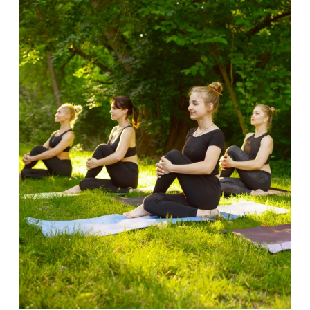
Wybór turnusu
*
Wybierz zajęcia
*
Dane rodzica
Dane
Imię
*
Nazwisko
*
Imię
*