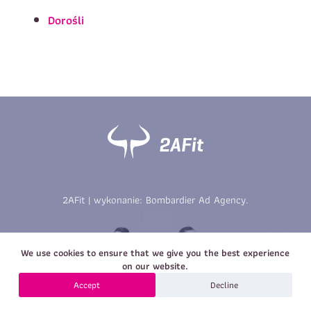
Imię
*
Nazwisko
*
Dorośli
E-mail
Data urodzenia
Rozmiar
*
koszulki
Treść wiadomości
Treść wiadomości
2AFit | wykonanie:
Bombardier Ad Agency
.
Zapisz się
We use cookies to ensure that we give you the best experience
Zapisz się
on our website.
Accept
Decline