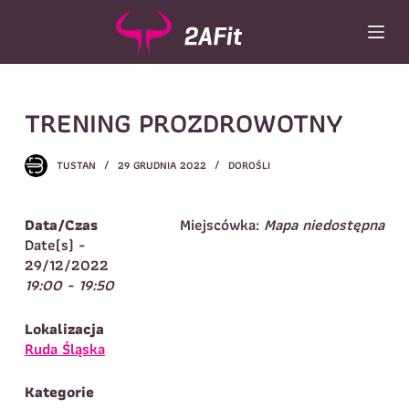
P
r
z
e
Wybór turnusu
*
j
TRENING PROZDROWOTNY
d
Wybierz zajęcia
*
ź
d
Dane rodzica
TUSTAN
29 GRUDNIA 2022
DOROŚLI
o
t
Dane
Imię
*
Nazwisko
*
r
Data/Czas
Miejscówka:
Mapa niedostępna
e
Date(s) -
Imię
*
ś
29/12/2022
c
19:00 - 19:50
Telefon do
E-mail
*
i
kontaktu
*
Nazwisko
*
Lokalizacja
Ruda Śląska
Dane dziecka
Kategorie
Telefon do kontaktu
*