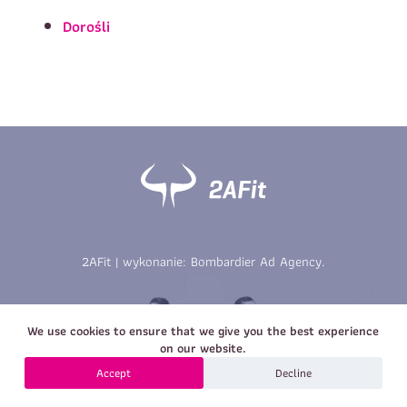
Imię
*
Nazwisko
*
Dorośli
E-mail
Data urodzenia
Rozmiar
*
koszulki
Treść wiadomości
Treść wiadomości
2AFit | wykonanie:
Bombardier Ad Agency
.
Zapisz się
We use cookies to ensure that we give you the best experience
Zapisz się
on our website.
Accept
Decline