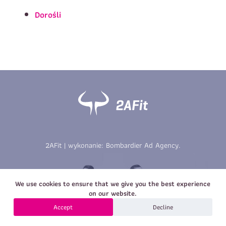
Imię
*
Nazwisko
*
Dorośli
E-mail
Data urodzenia
Rozmiar
*
koszulki
Treść wiadomości
Treść wiadomości
2AFit | wykonanie:
Bombardier Ad Agency
.
Zapisz się
We use cookies to ensure that we give you the best experience
Zapisz się
on our website.
Accept
Decline