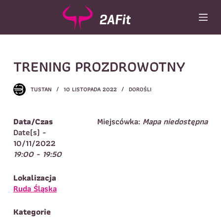
P
r
z
e
Wybór turnusu
*
j
TRENING PROZDROWOTNY
d
Wybierz zajęcia
*
ź
d
Dane rodzica
TUSTAN
10 LISTOPADA 2022
DOROŚLI
o
t
Dane
Imię
*
Nazwisko
*
r
Data/Czas
Miejscówka:
Mapa niedostępna
e
Date(s) -
Imię
*
ś
10/11/2022
c
19:00 - 19:50
Telefon do
E-mail
*
i
kontaktu
*
Nazwisko
*
Lokalizacja
Ruda Śląska
Dane dziecka
Kategorie
Telefon do kontaktu
*