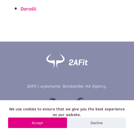
Imię
*
Nazwisko
*
Dorośli
E-mail
Data urodzenia
Rozmiar
*
koszulki
Treść wiadomości
Treść wiadomości
2AFit | wykonanie:
Bombardier Ad Agency
.
Zapisz się
We use cookies to ensure that we give you the best experience
Zapisz się
on our website.
Accept
Decline