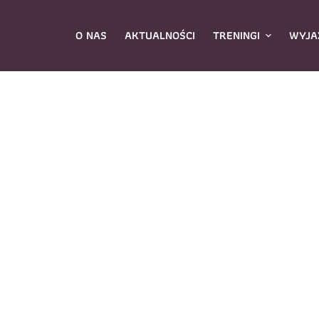
O NAS
AKTUALNOŚCI
TRENINGI
WYJA
ybierz zajęcia
*
Dane rodzica
Dane
Nazwisko
*
mię
*
E-mail
*
azwisko
*