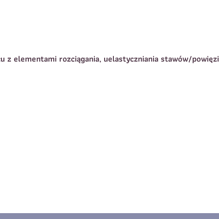
Dane dziecka
elefon do kontaktu
*
Nazwisko
*
słu z elementami rozciągania, uelastyczniania stawów/powięzi
-mail
Rozmiar koszulki
reść wiadomości
Zapisz się
Zapisz się