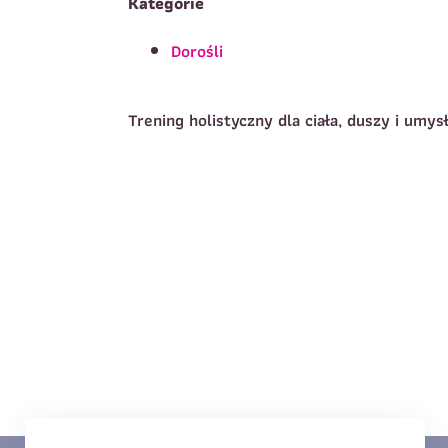
Kategorie
Dorośli
T
Imię
*
Trening holistyczny dla ciała, duszy i umy
E
Data urodzenia
*
T
Treść wiadomości