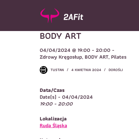
P
r
z
e
BODY ART
j
d
ź
04/04/2024 @ 19:00 - 20:00 -
d
Wybór turnusu
*
Zdrowy Kręgosłup, BODY ART, Pilates
o
W
t
TUSTAN
4 KWIETNIA 2024
DOROŚLI
r
e
ś
Data/Czas
c
Imię
*
Date(s) - 04/04/2024
i
19:00 - 20:00
I
Lokalizacja
Telefon do kontaktu
*
Ruda Śląska
N