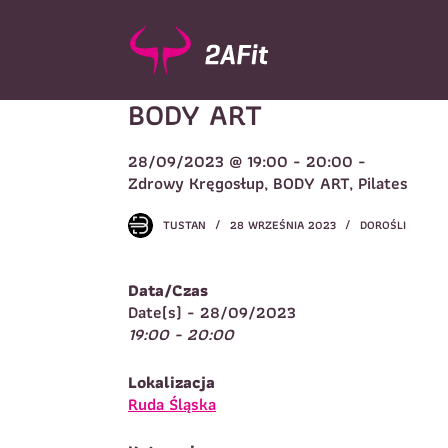
P
r
z
e
BODY ART
j
d
ź
28/09/2023 @ 19:00 - 20:00 -
d
Wybór turnusu
*
Zdrowy Kręgosłup, BODY ART, Pilates
o
W
t
TUSTAN
28 WRZEŚNIA 2023
DOROŚLI
r
e
ś
Data/Czas
c
Imię
*
Date(s) - 28/09/2023
i
19:00 - 20:00
I
Lokalizacja
Telefon do kontaktu
*
Ruda Śląska
N