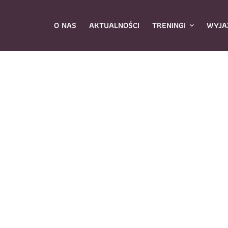
O NAS
AKTUALNOŚCI
TRENINGI
WYJA
ybierz zajęcia
*
Dane rodzica
Dane
Nazwisko
*
mię
*
E-mail
*
azwisko
*