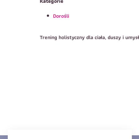
Kategorie
Dorośli
T
Imię
*
Trening holistyczny dla ciała, duszy i umy
E
Data urodzenia
*
T
Treść wiadomości