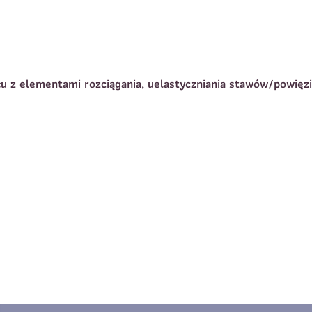
Dane dziecka
elefon do kontaktu
*
Nazwisko
*
słu z elementami rozciągania, uelastyczniania stawów/powięzi
-mail
Rozmiar koszulki
reść wiadomości
Zapisz się
Zapisz się