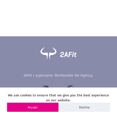
Imię
*
Nazwisko
*
E-mail
Data urodzenia
Rozmiar
*
koszulki
Treść wiadomości
Treść wiadomości
2AFit | wykonanie:
Bombardier Ad Agency
.
Zapisz się
We use cookies to ensure that we give you the best experience
Zapisz się
on our website.
Accept
Decline