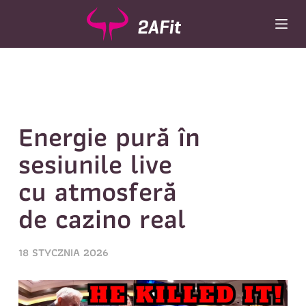
P
r
z
e
j
d
ź
d
Energie pură în
o
t
sesiunile live
r
cu atmosferă
e
ś
de cazino real
c
i
18 STYCZNIA 2026