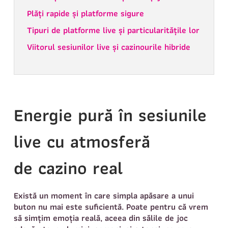
Plăți rapide și platforme sigure
Tipuri de platforme live și particularitățile lor
Viitorul sesiunilor live și cazinourile hibride
Energie pură în sesiunile
live cu atmosferă
de cazino real
Există un moment în care simpla apăsare a unui
buton nu mai este suficientă. Poate pentru că vrem
să simțim emoția reală, aceea din sălile de joc