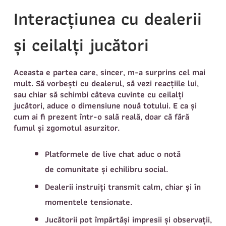
Interacțiunea cu dealerii
și ceilalți jucători
Aceasta e partea care, sincer, m-a surprins cel mai
mult. Să vorbești cu dealerul, să vezi reacțiile lui,
sau chiar să schimbi câteva cuvinte cu ceilalți
jucători, aduce o dimensiune nouă totului. E ca și
cum ai fi prezent într-o sală reală, doar că fără
fumul și zgomotul asurzitor.
Platformele de live chat aduc o notă
de comunitate și echilibru social.
Dealerii instruiți transmit calm, chiar și în
momentele tensionate.
Jucătorii pot împărtăși impresii și observații,