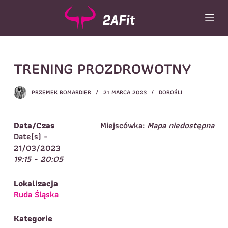
P
r
z
e
Wybór turnusu
*
j
TRENING PROZDROWOTNY
d
Wybierz zajęcia
*
ź
d
Dane rodzica
PRZEMEK BOMARDIER
21 MARCA 2023
DOROŚLI
o
t
Dane
Imię
*
Nazwisko
*
r
Data/Czas
Miejscówka:
Mapa niedostępna
e
Date(s) -
Imię
*
ś
21/03/2023
c
19:15 - 20:05
Telefon do
E-mail
*
i
kontaktu
*
Nazwisko
*
Lokalizacja
Ruda Śląska
Dane dziecka
Kategorie
Telefon do kontaktu
*