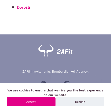
Imię
*
Nazwisko
*
Dorośli
E-mail
Data urodzenia
Rozmiar
*
koszulki
Treść wiadomości
Treść wiadomości
2AFit | wykonanie:
Bombardier Ad Agency
.
Zapisz się
We use cookies to ensure that we give you the best experience
Zapisz się
on our website.
Accept
Decline