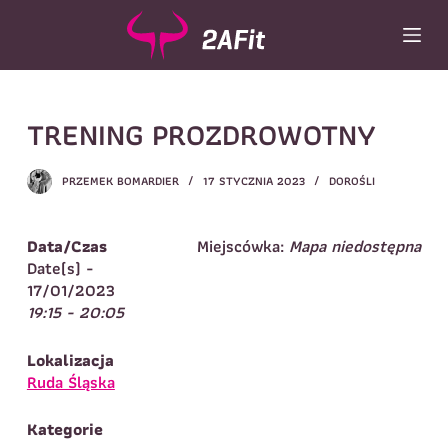
P
r
z
e
Wybór turnusu
*
j
TRENING PROZDROWOTNY
d
Wybierz zajęcia
*
ź
d
Dane rodzica
PRZEMEK BOMARDIER
17 STYCZNIA 2023
DOROŚLI
o
t
Dane
Imię
*
Nazwisko
*
r
Data/Czas
Miejscówka:
Mapa niedostępna
e
Date(s) -
Imię
*
ś
17/01/2023
c
19:15 - 20:05
Telefon do
E-mail
*
i
kontaktu
*
Nazwisko
*
Lokalizacja
Ruda Śląska
Dane dziecka
Kategorie
Telefon do kontaktu
*