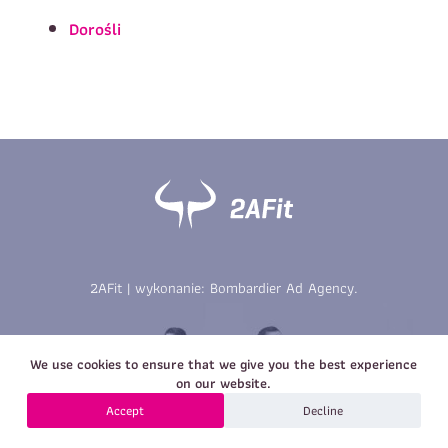
Imię
*
Nazwisko
*
Dorośli
E-mail
Data urodzenia
Rozmiar
*
koszulki
Treść wiadomości
Treść wiadomości
2AFit | wykonanie:
Bombardier Ad Agency
.
Zapisz się
We use cookies to ensure that we give you the best experience
Zapisz się
on our website.
Accept
Decline