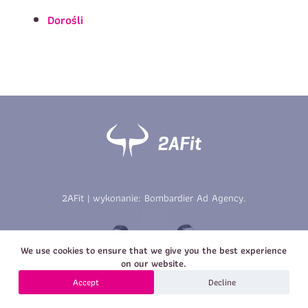
Imię
*
Nazwisko
*
Dorośli
E-mail
Data urodzenia
Rozmiar
*
koszulki
Treść wiadomości
Treść wiadomości
2AFit | wykonanie:
Bombardier Ad Agency
.
Zapisz się
We use cookies to ensure that we give you the best experience
Zapisz się
on our website.
Accept
Decline