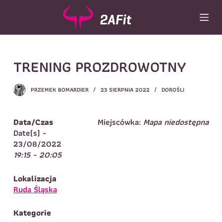
P
r
z
e
Wybór turnusu
*
j
TRENING PROZDROWOTNY
d
Wybierz zajęcia
*
ź
d
Dane rodzica
PRZEMEK BOMARDIER
23 SIERPNIA 2022
DOROŚLI
o
t
Dane
Imię
*
Nazwisko
*
r
Data/Czas
Miejscówka:
Mapa niedostępna
e
Date(s) -
Imię
*
ś
23/08/2022
c
19:15 - 20:05
Telefon do
E-mail
*
i
kontaktu
*
Nazwisko
*
Lokalizacja
Ruda Śląska
Dane dziecka
Kategorie
Telefon do kontaktu
*