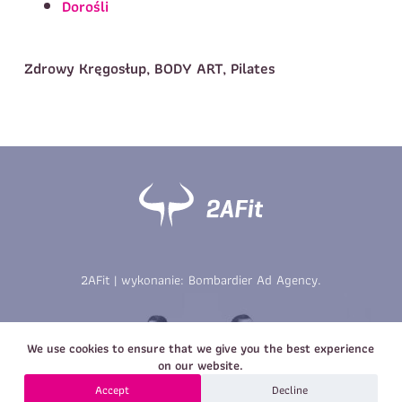
Dorośli
Imię
*
Nazwisko
*
Zdrowy Kręgosłup, BODY ART, Pilates
E-mail
Data urodzenia
Rozmiar
*
koszulki
Treść wiadomości
Treść wiadomości
2AFit | wykonanie:
Bombardier Ad Agency
.
Zapisz się
Zapisz się
We use cookies to ensure that we give you the best experience
on our website.
Accept
Decline