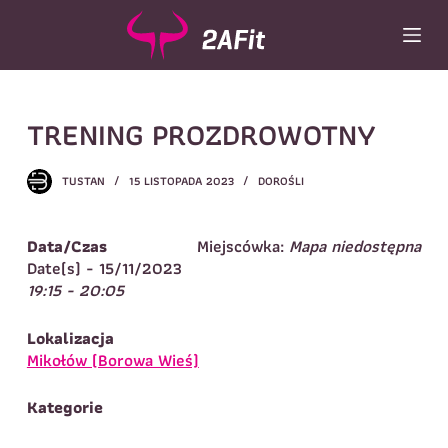
P
r
z
e
Wybór turnusu
*
j
TRENING PROZDROWOTNY
d
Wybierz zajęcia
*
ź
d
TUSTAN
15 LISTOPADA 2023
DOROŚLI
Dane rodzica
o
t
Dane
Imię
*
Nazwisko
*
r
Data/Czas
Miejscówka:
Mapa niedostępna
e
Date(s) - 15/11/2023
ś
Imię
*
19:15 - 20:05
c
Telefon do
E-mail
*
i
Lokalizacja
kontaktu
*
Mikołów (Borowa Wieś)
Nazwisko
*
Kategorie
Dane dziecka
Telefon do kontaktu
*