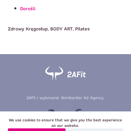
Telefon do kontaktu
*
Dorośli
Imię
*
Nazwisko
*
E-mail
Zdrowy Kręgosłup, BODY ART, Pilates
Data urodzenia
Rozmiar
*
koszulki
Treść wiadomości
Treść wiadomości
2AFit | wykonanie:
Bombardier Ad Agency
.
Zapisz się
Zapisz się
We use cookies to ensure that we give you the best experience
on our website.