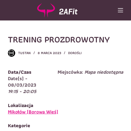
P
r
z
e
j
Wybór turnusu
*
TRENING PROZDROWOTNY
d
ź
Wybierz zajęcia
*
d
TUSTAN
8 MARCA 2023
DOROŚLI
o
Dane rodzica
t
r
Dane
Data/Czas
Miejscówka:
Mapa niedostępna
Imię
*
Nazwisko
*
e
Date(s) -
ś
08/03/2023
Imię
*
c
19:15 - 20:05
i
Telefon do
E-mail
*
kontaktu
*
Lokalizacja
Nazwisko
*
Mikołów (Borowa Wieś)
Kategorie
Dane dziecka