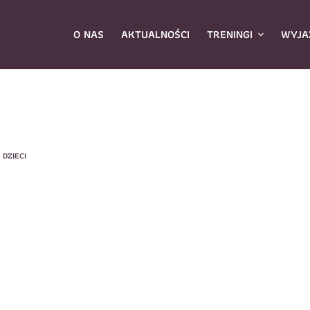
O NAS
AKTUALNOŚCI
TRENINGI
WYJA
ybierz zajęcia
*
DZIECI
Dane rodzica
Dane
Nazwisko
*
mię
*
E-mail
*
azwisko
*