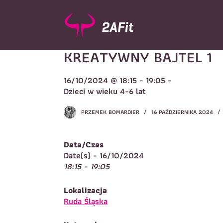
P
r
z
e
KREATYWNY BAJTEL 1
j
d
ź
16/10/2024 @ 18:15 - 19:05 -
d
Wybór turnusu
*
Dzieci w wieku 4-6 lat
o
W
t
PRZEMEK BOMARDIER
16 PAŹDZIERNIKA 2024
r
e
ś
Data/Czas
c
Imię
*
Date(s) - 16/10/2024
i
18:15 - 19:05
I
Lokalizacja
Telefon do kontaktu
*
Ruda Śląska
N