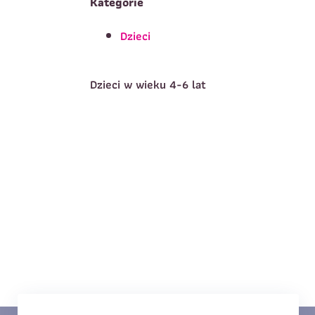
Kategorie
Dzieci
T
Imię
*
Dzieci w wieku 4-6 lat
E
Data urodzenia
*
T
Treść wiadomości