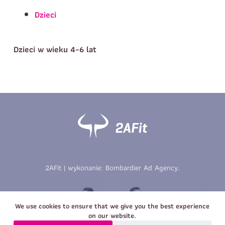
Telefon do kontaktu
*
Dzieci
Imię
*
Nazwisko
*
E-mail
Dzieci w wieku 4-6 lat
Data urodzenia
Rozmiar
*
koszulki
Treść wiadomości
Treść wiadomości
2AFit | wykonanie:
Bombardier Ad Agency
.
Zapisz się
Zapisz się
We use cookies to ensure that we give you the best experience
on our website.