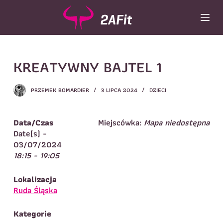
P
r
z
e
j
Wybór turnusu
*
KREATYWNY BAJTEL 1
d
ź
Wybierz zajęcia
*
d
PRZEMEK BOMARDIER
3 LIPCA 2024
DZIECI
o
Dane rodzica
t
r
Dane
Data/Czas
Miejscówka:
Mapa niedostępna
Imię
*
Nazwisko
*
e
Date(s) -
ś
03/07/2024
Imię
*
c
18:15 - 19:05
i
Telefon do
E-mail
*
kontaktu
*
Lokalizacja
Nazwisko
*
Ruda Śląska
Kategorie
Dane dziecka