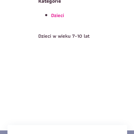
Kategorie
Dzieci
T
Imię
*
Dzieci w wieku 7-10 lat
E
Data urodzenia
*
T
Treść wiadomości