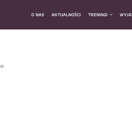
O NAS
AKTUALNOŚCI
TRENINGI
WYJA
ybierz zajęcia
*
ECI
Dane rodzica
Dane
Nazwisko
*
mię
*
E-mail
*
azwisko
*