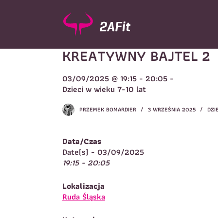
P
r
z
e
KREATYWNY BAJTEL 2
j
d
ź
03/09/2025 @ 19:15 - 20:05 -
d
Wybór turnusu
*
Dzieci w wieku 7-10 lat
o
W
t
PRZEMEK BOMARDIER
3 WRZEŚNIA 2025
DZI
r
e
ś
Data/Czas
c
Imię
*
Date(s) - 03/09/2025
i
19:15 - 20:05
I
Lokalizacja
Telefon do kontaktu
*
Ruda Śląska
N