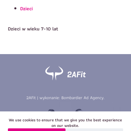
Telefon do kontaktu
*
Dzieci
Imię
*
Nazwisko
*
E-mail
Dzieci w wieku 7-10 lat
Data urodzenia
Rozmiar
*
koszulki
Treść wiadomości
Treść wiadomości
2AFit | wykonanie:
Bombardier Ad Agency
.
Zapisz się
Zapisz się
We use cookies to ensure that we give you the best experience
on our website.