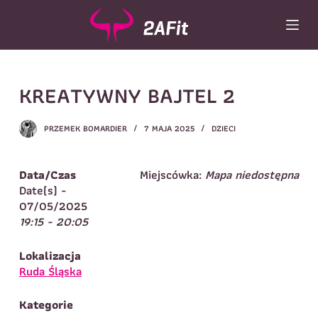
P
r
z
e
j
Wybór turnusu
*
KREATYWNY BAJTEL 2
d
ź
Wybierz zajęcia
*
d
PRZEMEK BOMARDIER
7 MAJA 2025
DZIECI
o
Dane rodzica
t
r
Dane
Data/Czas
Miejscówka:
Mapa niedostępna
Imię
*
Nazwisko
*
e
Date(s) -
ś
07/05/2025
Imię
*
c
19:15 - 20:05
i
Telefon do
E-mail
*
kontaktu
*
Lokalizacja
Nazwisko
*
Ruda Śląska
Kategorie
Dane dziecka