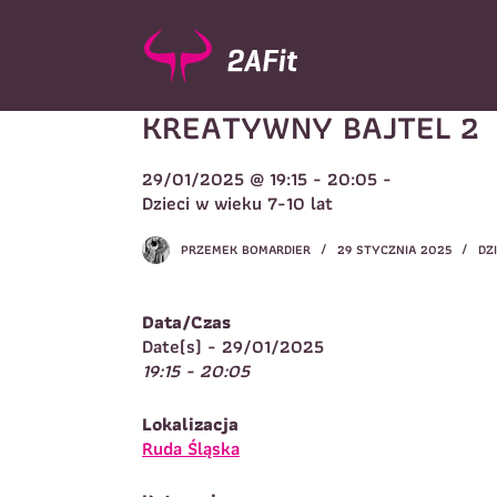
P
r
z
e
KREATYWNY BAJTEL 2
j
d
ź
29/01/2025 @ 19:15 - 20:05 -
d
Wybór turnusu
*
Dzieci w wieku 7-10 lat
o
W
t
PRZEMEK BOMARDIER
29 STYCZNIA 2025
DZI
r
e
ś
Data/Czas
c
Imię
*
Date(s) - 29/01/2025
i
19:15 - 20:05
I
Lokalizacja
Telefon do kontaktu
*
Ruda Śląska
N