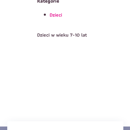
Kategorie
Dzieci
T
Imię
*
Dzieci w wieku 7-10 lat
E
Data urodzenia
*
T
Treść wiadomości