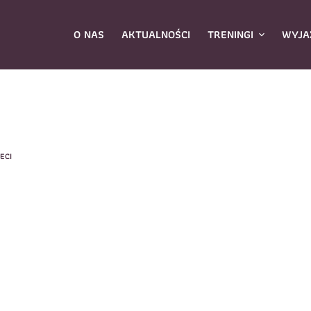
O NAS
AKTUALNOŚCI
TRENINGI
WYJA
ybierz zajęcia
*
ECI
Dane rodzica
Dane
Nazwisko
*
mię
*
E-mail
*
azwisko
*