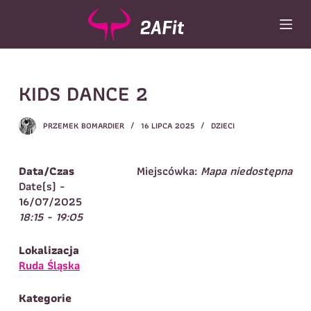
P
r
z
e
j
Wybór turnusu
*
KIDS DANCE 2
d
ź
Wybierz zajęcia
*
d
PRZEMEK BOMARDIER
16 LIPCA 2025
DZIECI
o
Dane rodzica
t
r
Dane
Data/Czas
Miejscówka:
Mapa niedostępna
Imię
*
Nazwisko
*
e
Date(s) -
ś
16/07/2025
Imię
*
c
18:15 - 19:05
i
Telefon do
E-mail
*
kontaktu
*
Lokalizacja
Nazwisko
*
Ruda Śląska
Kategorie
Dane dziecka