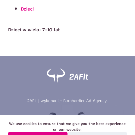
Telefon do kontaktu
*
Dzieci
Imię
*
Nazwisko
*
E-mail
Dzieci w wieku 7-10 lat
Data urodzenia
Rozmiar
*
koszulki
Treść wiadomości
Treść wiadomości
2AFit | wykonanie:
Bombardier Ad Agency
.
Zapisz się
Zapisz się
We use cookies to ensure that we give you the best experience
on our website.