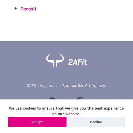
Imię
*
Nazwisko
*
Dorośli
E-mail
Data urodzenia
Rozmiar
*
koszulki
Treść wiadomości
Treść wiadomości
2AFit | wykonanie:
Bombardier Ad Agency
.
Zapisz się
We use cookies to ensure that we give you the best experience
Zapisz się
on our website.
Accept
Decline