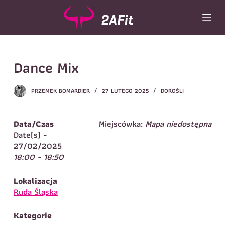
P
r
z
e
Wybór turnusu
*
j
Dance Mix
d
Wybierz zajęcia
*
ź
d
Dane rodzica
PRZEMEK BOMARDIER
27 LUTEGO 2025
DOROŚLI
o
t
Dane
Imię
*
Nazwisko
*
r
Data/Czas
Miejscówka:
Mapa niedostępna
e
Date(s) -
Imię
*
ś
27/02/2025
c
18:00 - 18:50
Telefon do
E-mail
*
i
kontaktu
*
Nazwisko
*
Lokalizacja
Ruda Śląska
Dane dziecka
Kategorie
Telefon do kontaktu
*