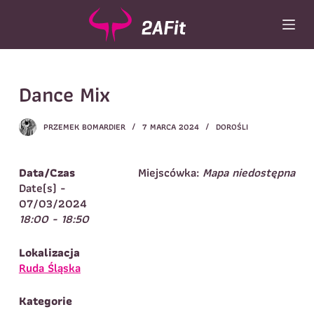
P
r
z
e
Wybór turnusu
*
j
Dance Mix
d
Wybierz zajęcia
*
ź
d
Dane rodzica
PRZEMEK BOMARDIER
7 MARCA 2024
DOROŚLI
o
t
Dane
Imię
*
Nazwisko
*
r
Data/Czas
Miejscówka:
Mapa niedostępna
e
Date(s) -
Imię
*
ś
07/03/2024
c
18:00 - 18:50
Telefon do
E-mail
*
i
kontaktu
*
Nazwisko
*
Lokalizacja
Ruda Śląska
Dane dziecka
Kategorie
Telefon do kontaktu
*