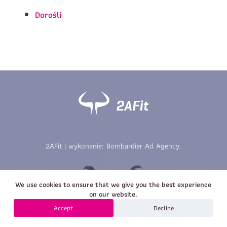
Imię
*
Nazwisko
*
Dorośli
E-mail
Data urodzenia
Rozmiar
*
koszulki
Treść wiadomości
Treść wiadomości
2AFit | wykonanie:
Bombardier Ad Agency
.
Zapisz się
We use cookies to ensure that we give you the best experience
Zapisz się
on our website.
Accept
Decline