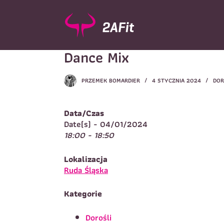
P
r
z
e
Dance Mix
j
d
ź
PRZEMEK BOMARDIER
4 STYCZNIA 2024
DOR
d
Wybór turnusu
*
o
W
t
Data/Czas
r
Date(s) - 04/01/2024
e
18:00 - 18:50
ś
c
Imię
*
Lokalizacja
i
I
Ruda Śląska
Kategorie
Telefon do kontaktu
*
N
Dorośli