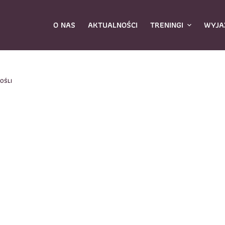
O NAS
AKTUALNOŚCI
TRENINGI
WYJA
OŚLI
ybierz zajęcia
*
Dane rodzica
Dane
Nazwisko
*
mię
*
E-mail
*
azwisko
*