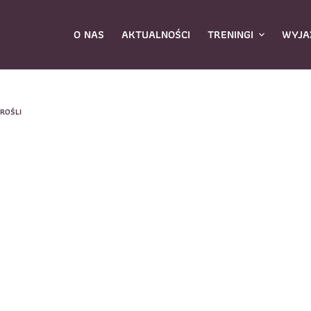
O NAS
AKTUALNOŚCI
TRENINGI
WYJA
ROŚLI
ybierz zajęcia
*
Dane rodzica
Dane
Nazwisko
*
mię
*
E-mail
*
azwisko
*