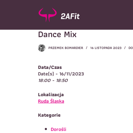
P
r
z
e
Dance Mix
j
d
ź
PRZEMEK BOMARDIER
16 LISTOPADA 2023
DO
d
Wybór turnusu
*
o
W
t
Data/Czas
r
Date(s) - 16/11/2023
e
18:00 - 18:50
ś
c
Imię
*
Lokalizacja
i
I
Ruda Śląska
Kategorie
Telefon do kontaktu
*
N
Dorośli