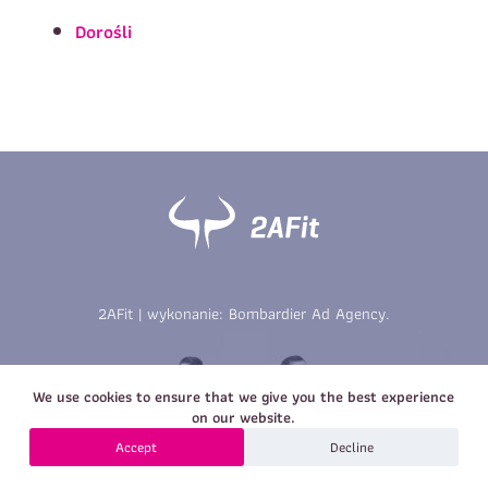
Imię
*
Nazwisko
*
Dorośli
E-mail
Data urodzenia
Rozmiar
*
koszulki
Treść wiadomości
Treść wiadomości
2AFit | wykonanie:
Bombardier Ad Agency
.
Zapisz się
We use cookies to ensure that we give you the best experience
Zapisz się
on our website.
Accept
Decline