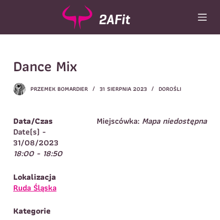
P
r
z
e
Wybór turnusu
*
j
Dance Mix
d
Wybierz zajęcia
*
ź
d
Dane rodzica
PRZEMEK BOMARDIER
31 SIERPNIA 2023
DOROŚLI
o
t
Dane
Imię
*
Nazwisko
*
r
Data/Czas
Miejscówka:
Mapa niedostępna
e
Date(s) -
Imię
*
ś
31/08/2023
c
18:00 - 18:50
Telefon do
E-mail
*
i
kontaktu
*
Nazwisko
*
Lokalizacja
Ruda Śląska
Dane dziecka
Kategorie
Telefon do kontaktu
*