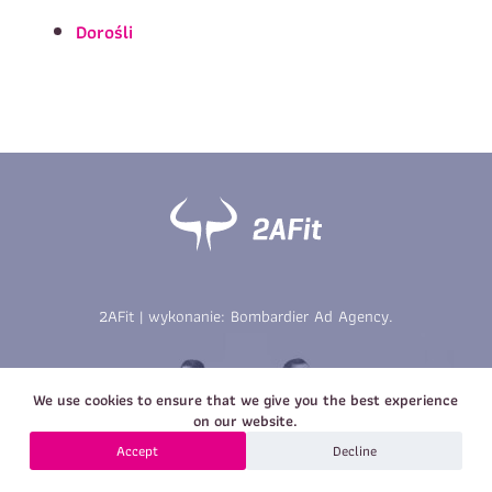
Imię
*
Nazwisko
*
Dorośli
E-mail
Data urodzenia
Rozmiar
*
koszulki
Treść wiadomości
Treść wiadomości
2AFit | wykonanie:
Bombardier Ad Agency
.
Zapisz się
We use cookies to ensure that we give you the best experience
Zapisz się
on our website.
Accept
Decline