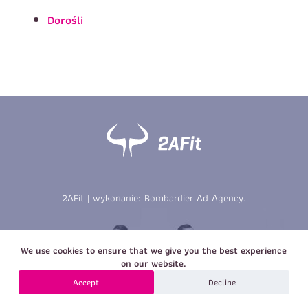
Imię
*
Nazwisko
*
Dorośli
E-mail
Data urodzenia
Rozmiar
*
koszulki
Treść wiadomości
Treść wiadomości
2AFit | wykonanie:
Bombardier Ad Agency
.
Zapisz się
We use cookies to ensure that we give you the best experience
Zapisz się
on our website.
Accept
Decline