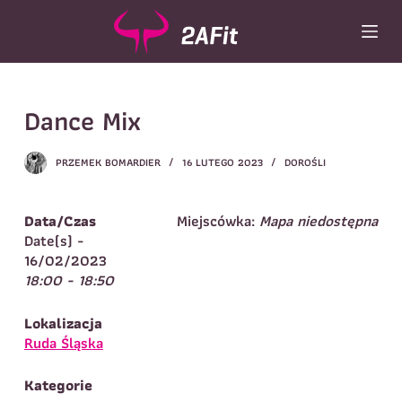
P
r
z
e
Wybór turnusu
*
j
Dance Mix
d
Wybierz zajęcia
*
ź
d
Dane rodzica
PRZEMEK BOMARDIER
16 LUTEGO 2023
DOROŚLI
o
t
Dane
Imię
*
Nazwisko
*
r
Data/Czas
Miejscówka:
Mapa niedostępna
e
Date(s) -
Imię
*
ś
16/02/2023
c
18:00 - 18:50
Telefon do
E-mail
*
i
kontaktu
*
Nazwisko
*
Lokalizacja
Ruda Śląska
Dane dziecka
Kategorie
Telefon do kontaktu
*