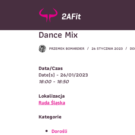
P
r
z
e
Dance Mix
j
d
ź
PRZEMEK BOMARDIER
26 STYCZNIA 2023
DO
d
Wybór turnusu
*
o
W
t
Data/Czas
r
Date(s) - 26/01/2023
e
18:00 - 18:50
ś
c
Imię
*
Lokalizacja
i
I
Ruda Śląska
Kategorie
Telefon do kontaktu
*
N
Dorośli