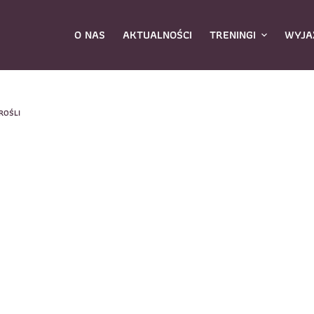
O NAS
AKTUALNOŚCI
TRENINGI
WYJA
ROŚLI
ybierz zajęcia
*
Dane rodzica
Dane
Nazwisko
*
mię
*
E-mail
*
azwisko
*