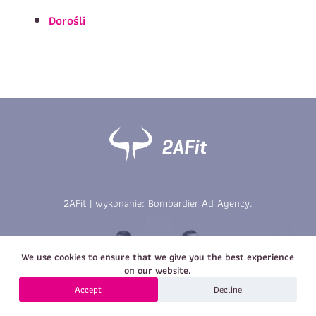
Imię
*
Nazwisko
*
Dorośli
E-mail
Data urodzenia
Rozmiar
*
koszulki
Treść wiadomości
Treść wiadomości
2AFit | wykonanie:
Bombardier Ad Agency
.
Zapisz się
We use cookies to ensure that we give you the best experience
Zapisz się
on our website.
Accept
Decline