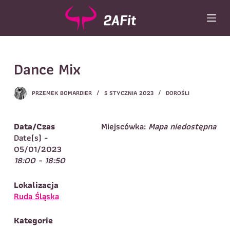
P
r
z
e
Wybór turnusu
*
j
Dance Mix
d
Wybierz zajęcia
*
ź
d
Dane rodzica
PRZEMEK BOMARDIER
5 STYCZNIA 2023
DOROŚLI
o
t
Dane
Imię
*
Nazwisko
*
r
Data/Czas
Miejscówka:
Mapa niedostępna
e
Date(s) -
Imię
*
ś
05/01/2023
c
18:00 - 18:50
Telefon do
E-mail
*
i
kontaktu
*
Nazwisko
*
Lokalizacja
Ruda Śląska
Dane dziecka
Kategorie
Telefon do kontaktu
*