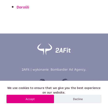
Imię
*
Nazwisko
*
Dorośli
E-mail
Data urodzenia
Rozmiar
*
koszulki
Treść wiadomości
Treść wiadomości
2AFit | wykonanie:
Bombardier Ad Agency
.
Zapisz się
We use cookies to ensure that we give you the best experience
Zapisz się
on our website.
Accept
Decline