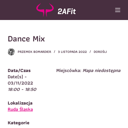
P
r
z
e
Wybór turnusu
*
j
Dance Mix
d
Wybierz zajęcia
*
ź
d
Dane rodzica
PRZEMEK BOMARDIER
3 LISTOPADA 2022
DOROŚLI
o
t
Dane
Imię
*
Nazwisko
*
r
Data/Czas
Miejscówka:
Mapa niedostępna
e
Date(s) -
Imię
*
ś
03/11/2022
c
18:00 - 18:50
Telefon do
E-mail
*
i
kontaktu
*
Nazwisko
*
Lokalizacja
Ruda Śląska
Dane dziecka
Kategorie
Telefon do kontaktu
*