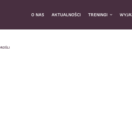
O NAS
AKTUALNOŚCI
TRENINGI
WYJA
OROŚLI
ybierz zajęcia
*
Dane rodzica
Dane
Nazwisko
*
mię
*
E-mail
*
azwisko
*