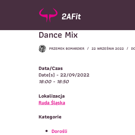
P
r
z
e
Dance Mix
j
d
ź
PRZEMEK BOMARDIER
22 WRZEŚNIA 2022
D
d
Wybór turnusu
*
o
W
t
Data/Czas
r
Date(s) - 22/09/2022
e
18:00 - 18:50
ś
c
Imię
*
Lokalizacja
i
I
Ruda Śląska
Kategorie
Telefon do kontaktu
*
N
Dorośli