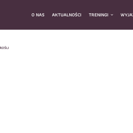
O NAS
AKTUALNOŚCI
TRENINGI
WYJA
ROŚLI
ybierz zajęcia
*
Dane rodzica
Dane
Nazwisko
*
mię
*
E-mail
*
azwisko
*