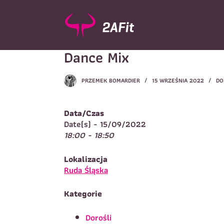
P
r
z
e
Dance Mix
j
d
ź
PRZEMEK BOMARDIER
15 WRZEŚNIA 2022
DO
d
Wybór turnusu
*
o
W
t
Data/Czas
r
Date(s) - 15/09/2022
e
18:00 - 18:50
ś
c
Imię
*
Lokalizacja
i
I
Ruda Śląska
Kategorie
Telefon do kontaktu
*
N
Dorośli