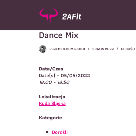
P
r
z
e
Dance Mix
j
d
ź
PRZEMEK BOMARDIER
5 MAJA 2022
DOROŚLI
d
Wybór turnusu
*
o
W
t
Data/Czas
r
Date(s) - 05/05/2022
e
18:00 - 18:50
ś
c
Imię
*
Lokalizacja
i
I
Ruda Śląska
Kategorie
Telefon do kontaktu
*
N
Dorośli