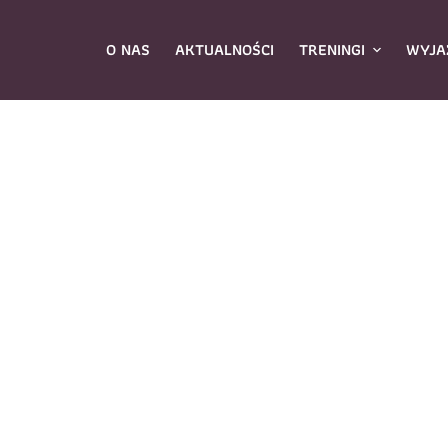
O NAS
AKTUALNOŚCI
TRENINGI
WYJA
ybierz zajęcia
*
Dane rodzica
Dane
Nazwisko
*
mię
*
E-mail
*
azwisko
*