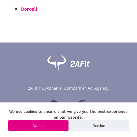
Imię
*
Nazwisko
*
Dorośli
E-mail
Data urodzenia
Rozmiar
*
koszulki
Treść wiadomości
Treść wiadomości
2AFit | wykonanie:
Bombardier Ad Agency
.
Zapisz się
We use cookies to ensure that we give you the best experience
Zapisz się
on our website.
Accept
Decline