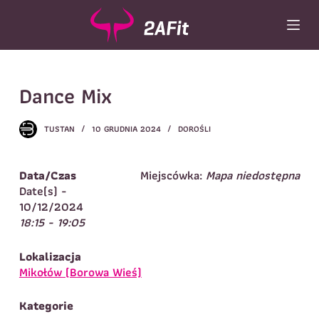
P
r
z
e
Wybór turnusu
*
j
Dance Mix
d
Wybierz zajęcia
*
ź
d
Dane rodzica
TUSTAN
10 GRUDNIA 2024
DOROŚLI
o
t
Dane
Imię
*
Nazwisko
*
r
Data/Czas
Miejscówka:
Mapa niedostępna
e
Date(s) -
Imię
*
ś
10/12/2024
c
18:15 - 19:05
Telefon do
E-mail
*
i
kontaktu
*
Nazwisko
*
Lokalizacja
Mikołów (Borowa Wieś)
Dane dziecka
Kategorie
Telefon do kontaktu
*