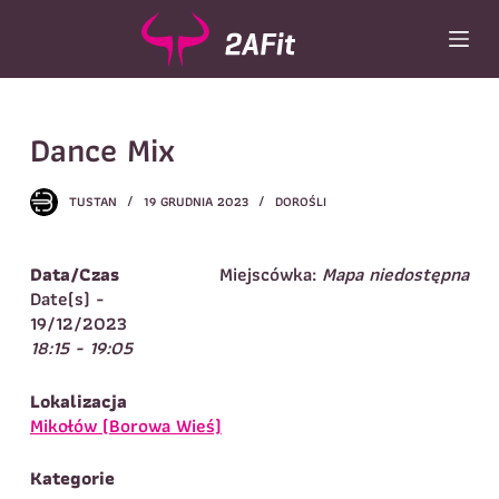
P
r
z
e
Wybór turnusu
*
j
Dance Mix
d
Wybierz zajęcia
*
ź
d
Dane rodzica
TUSTAN
19 GRUDNIA 2023
DOROŚLI
o
t
Dane
Imię
*
Nazwisko
*
r
Data/Czas
Miejscówka:
Mapa niedostępna
e
Date(s) -
Imię
*
ś
19/12/2023
c
18:15 - 19:05
Telefon do
E-mail
*
i
kontaktu
*
Nazwisko
*
Lokalizacja
Mikołów (Borowa Wieś)
Dane dziecka
Kategorie
Telefon do kontaktu
*