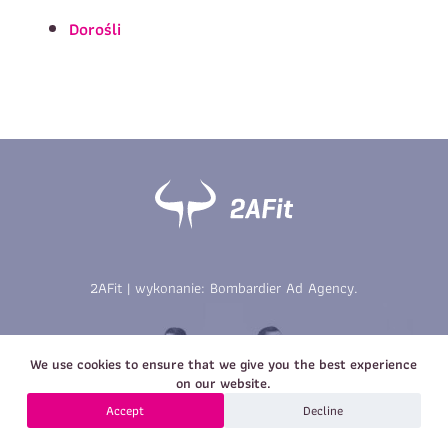
Imię
*
Nazwisko
*
Dorośli
E-mail
Data urodzenia
Rozmiar
*
koszulki
Treść wiadomości
Treść wiadomości
2AFit | wykonanie:
Bombardier Ad Agency
.
Zapisz się
We use cookies to ensure that we give you the best experience
Zapisz się
on our website.
Accept
Decline