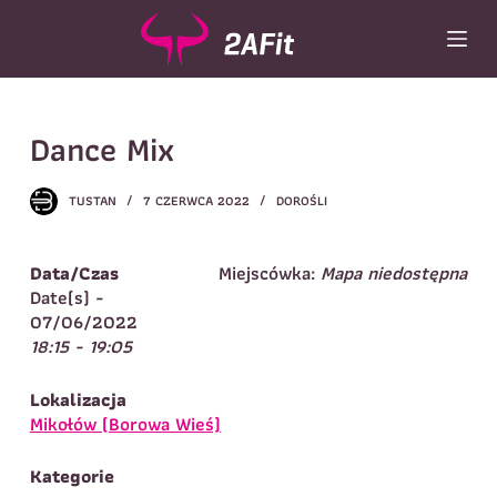
P
r
z
e
Wybór turnusu
*
j
Dance Mix
d
Wybierz zajęcia
*
ź
d
Dane rodzica
TUSTAN
7 CZERWCA 2022
DOROŚLI
o
t
Dane
Imię
*
Nazwisko
*
r
Data/Czas
Miejscówka:
Mapa niedostępna
e
Date(s) -
Imię
*
ś
07/06/2022
c
18:15 - 19:05
Telefon do
E-mail
*
i
kontaktu
*
Nazwisko
*
Lokalizacja
Mikołów (Borowa Wieś)
Dane dziecka
Kategorie
Telefon do kontaktu
*