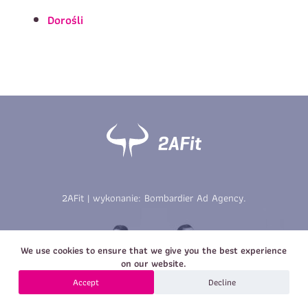
Imię
*
Nazwisko
*
Dorośli
E-mail
Data urodzenia
Rozmiar
*
koszulki
Treść wiadomości
Treść wiadomości
2AFit | wykonanie:
Bombardier Ad Agency
.
Zapisz się
We use cookies to ensure that we give you the best experience
Zapisz się
on our website.
Accept
Decline