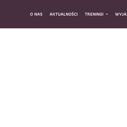
O NAS
AKTUALNOŚCI
TRENINGI
WYJA
ybierz zajęcia
*
Dane rodzica
Dane
Nazwisko
*
mię
*
E-mail
*
azwisko
*