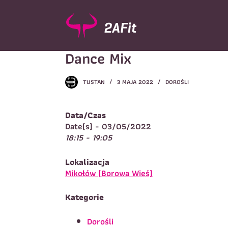
P
r
z
e
Dance Mix
j
d
ź
TUSTAN
3 MAJA 2022
DOROŚLI
d
Wybór turnusu
*
o
W
t
Data/Czas
r
Date(s) - 03/05/2022
e
18:15 - 19:05
ś
c
Imię
*
Lokalizacja
i
I
Mikołów (Borowa Wieś)
Kategorie
Telefon do kontaktu
*
N
Dorośli