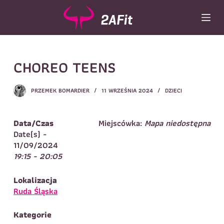
P
r
z
e
Wybór turnusu
*
j
CHOREO TEENS
d
Wybierz zajęcia
*
ź
d
Dane rodzica
PRZEMEK BOMARDIER
11 WRZEŚNIA 2024
DZIECI
o
t
Dane
Imię
*
Nazwisko
*
r
Data/Czas
Miejscówka:
Mapa niedostępna
e
Date(s) -
Imię
*
ś
11/09/2024
c
19:15 - 20:05
Telefon do
E-mail
*
i
kontaktu
*
Nazwisko
*
Lokalizacja
Ruda Śląska
Dane dziecka
Kategorie
Telefon do kontaktu
*