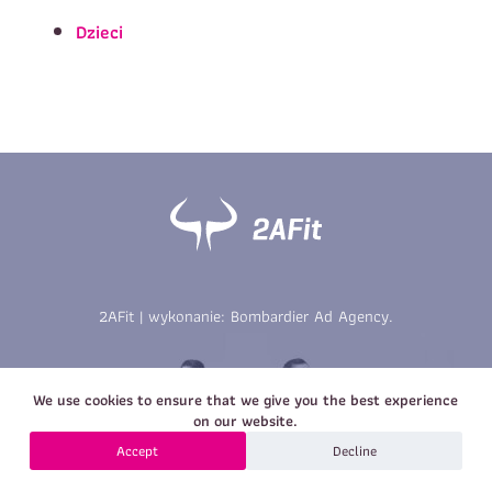
Imię
*
Nazwisko
*
Dzieci
E-mail
Data urodzenia
Rozmiar
*
koszulki
Treść wiadomości
Treść wiadomości
2AFit | wykonanie:
Bombardier Ad Agency
.
Zapisz się
We use cookies to ensure that we give you the best experience
Zapisz się
on our website.
Accept
Decline