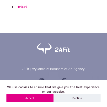
Imię
*
Nazwisko
*
Dzieci
E-mail
Data urodzenia
Rozmiar
*
koszulki
Treść wiadomości
Treść wiadomości
2AFit | wykonanie:
Bombardier Ad Agency
.
Zapisz się
We use cookies to ensure that we give you the best experience
Zapisz się
on our website.
Accept
Decline