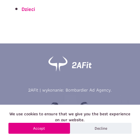
Imię
*
Nazwisko
*
Dzieci
E-mail
Data urodzenia
Rozmiar
*
koszulki
Treść wiadomości
Treść wiadomości
2AFit | wykonanie:
Bombardier Ad Agency
.
Zapisz się
We use cookies to ensure that we give you the best experience
Zapisz się
on our website.
Accept
Decline