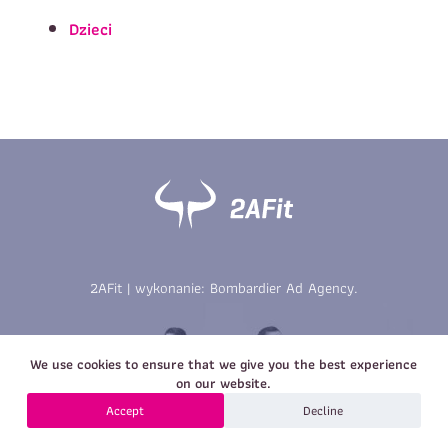
Imię
*
Nazwisko
*
Dzieci
E-mail
Data urodzenia
Rozmiar
*
koszulki
Treść wiadomości
Treść wiadomości
2AFit | wykonanie:
Bombardier Ad Agency
.
Zapisz się
We use cookies to ensure that we give you the best experience
Zapisz się
on our website.
Accept
Decline