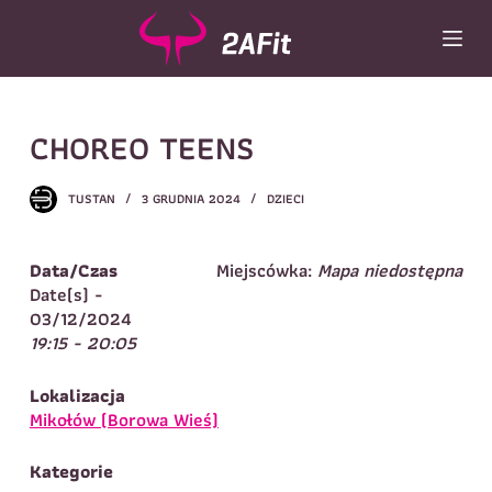
P
r
z
e
Wybór turnusu
*
j
CHOREO TEENS
d
Wybierz zajęcia
*
ź
d
Dane rodzica
TUSTAN
3 GRUDNIA 2024
DZIECI
o
t
Dane
Imię
*
Nazwisko
*
r
Data/Czas
Miejscówka:
Mapa niedostępna
e
Date(s) -
Imię
*
ś
03/12/2024
c
19:15 - 20:05
Telefon do
E-mail
*
i
kontaktu
*
Nazwisko
*
Lokalizacja
Mikołów (Borowa Wieś)
Dane dziecka
Kategorie
Telefon do kontaktu
*