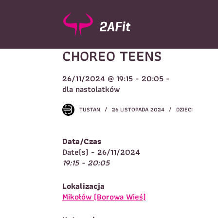
P
r
z
e
CHOREO TEENS
j
d
ź
26/11/2024 @ 19:15 - 20:05 -
d
Wybór turnusu
*
dla nastolatków
o
W
t
TUSTAN
26 LISTOPADA 2024
DZIECI
r
e
ś
Data/Czas
c
Imię
*
Date(s) - 26/11/2024
i
19:15 - 20:05
I
Lokalizacja
Telefon do kontaktu
*
Mikołów (Borowa Wieś)
N