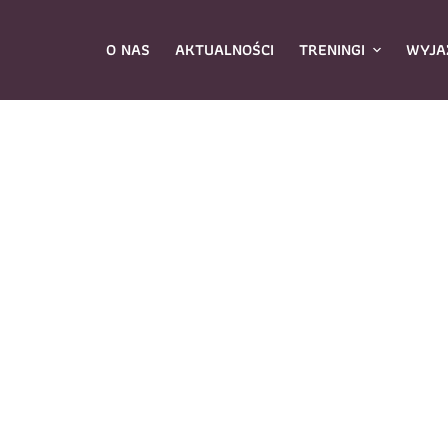
O NAS
AKTUALNOŚCI
TRENINGI
WYJA
ybierz zajęcia
*
Dane rodzica
Dane
Nazwisko
*
mię
*
E-mail
*
azwisko
*