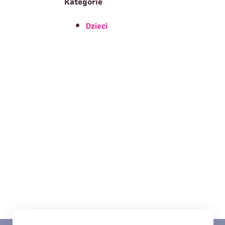
Kategorie
Dzieci
T
Imię
*
E
Data urodzenia
*
T
Treść wiadomości